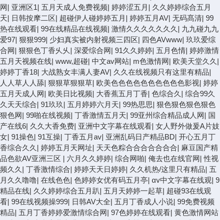
网
|
亚洲区1
|
五月天成人免费视频
|
婷婷涩五月
|
久久婷婷综合五月
天
|
日韩按摩二区
|
超碰伊人碰婷婷五月
|
婷婷五月AV
|
无码髙清
|
99
热在线观看
|
99在线精品在线视频
|
激情久久久久久久久
|
九九碰九九
爱97
|
狠狠999
|
少妇真实被内射视频三四区
|
四色AVwww
|
玖玖爱综
合网
|
狠狠色丁香乆乆
|
深爱综合网
|
91久久婷婷
|
五月色情
|
婷婷激情
五月天视频在线
|
www,超碰
|
中文av网站
|
m色激情网
|
欧美天堂久久
|
婷婷丁香18
|
大战熟女丰满人妻AV
|
久久在线视频只有这里有精品
|
人人草人人舔
|
狠狠草狠狠草
|
欧美色色色色色色色色色色影视
|
婷婷
五月天成人网
|
欧美日比视频
|
大香蕉五月丁香
|
色综合久
|
综合99久
久天天综合
|
91玖玖
|
五月婷婷六月天
|
99热思思
|
狠色狠色狠色狠色
狠色网
|
99啪在线视频
|
丁香激情五月天
|
99亚州综合精品成人网
|
国
产在线6
|
久久大香免费
|
亚洲中文字幕在线观看
|
女人野外做爰A片妓
女
|
91操色
|
91互操
|
丁香五月av
|
亚洲乱码日产精品BD
|
开心五月丁
香综合久久
|
婷婷五月天网址
|
天天色粽合合合合合合合
|
麻豆国产精
品色欲AV亚洲三区
|
六月久久婷婷
|
综合网啪
|
俺去也在线官网
|
性视
频久久
|
丁香激情综合
|
婷婷天天日婷婷
|
久久机热/这里只有精品
|
五
月久久噜噜
|
在线色色
|
色婷婷女优有码五月亭
|
αv中文字幕在线观
|
9
精品在线
|
久久婷婷综合五月趴
|
五月天婷婷一起草
|
超碰93在线观
看
|
99在线视频操999
|
日韩AV大全
|
五月丁香成人小说
|
99免费视频
精品
|
五月丁香婷婷爱激情综合网
|
97色婷婷在线观看
|
黄色激情网站