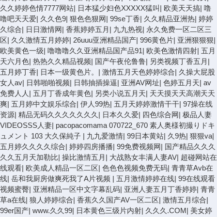
久久婷婷色情7777网站
|
日本猛少妇色XXXXX猛叫
|
欧美天天搞
|
噜
噜吧天天爱
|
久久色9
|
狠色色狠网
|
99se丁香
|
久久精品亚洲热
|
婷婷
久综合
|
日日激情网
|
香蕉婷婷五月
|
九九热视
|
永久免费一区二区三
区
|
久久激情五月婷婷
|
26uuu亚洲精品国产
|
996黄色片
|
亚洲狠狠狠
|
欧美黄色一级
|
噜噜噜久久亚洲精品国产品91
|
欧美色激情四射
|
五月
天六月色
|
热热久久精品视频
|
国产午夜伦鲁鲁
|
另类视频丁香五月
|
五月婷丁香
|
日本一级黄色片。
|
激情五月天色婷婷综合
|
久操大屁股
女人av
|
日韩啪啪视频
|
日韩抽插操逼
|
亚洲AV网址
|
色婷五月天
|
av
免费人人
|
五月丁香成年黄色
|
另类小说五月天
|
天天摸天天高潮天天
爽
|
五月婷中文娱乐综合
|
伊人99热
|
五月天婷婷激情干干
|
97操在线
资源
|
精品无码久久久久久久久
|
日本久久爱
|
四色综合网
|
极品人妻
VIDEOSSS人妻
|
pacopacomama 070722_670 素人奥様初撮りドキ
ュメント 103 大久保純子
|
九九爱激情
|
99日本黄站
|
久9热
|
狠狠va
|
五月婷久久久久综合
|
婷婷四房播播
|
99免费视频网
|
国产精品久久久
久久五月天加勒比
|
操比激情五月
|
大战熟女丰满人妻AV
|
超碰网站在
线观看
|
欧美成人精品一区二区
|
色色色视频免费无码
|
青青草Avb在
线
|
岳和我厨房做爽死我了A片视频
|
五月激情婷婷在线
|
99在线观看
视频蜜臀
|
亚洲精品一区中文字幕乱码
|
亚洲人妻五月丁香婷婷
|
青青
草a在线
|
狼人婷婷综合
|
香蕉久久国产AV一区二区
|
激情五月综合
|
99er国产
|
www.久久99
|
日本黄色三级片内射
|
久久久.COM
|
美女婷