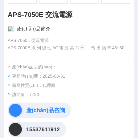
APS-7050E 交流電源
產(chǎn)品簡介
APS-7050E 交流電源
APS-7000E系列線性AC電源高2U，輸出頻率45~500H
z。APS-7050E最大額定輸出500VA、310Vrm
s、4.2Arms；APS-7100E最大額定輸出1000VA、31
產(chǎn)品型號(hào)：
0Vrms、8.4Arms。APS-7000E系列包含6種測量和
更新時(shí)間：2025-08-31
測試功能(Vrms, Irms, F, Ipk, W, PF)，具有類似AC功率計(jì)的
用戶界面。
廠商性質(zhì)：代理商
訪問量：7780
產(chǎn)品咨詢
15537611912