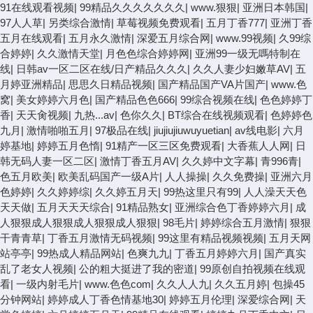
91在线观看视频
|
99精品久久久久久久久
|
www.狠狠
|
亚洲日本韩国
|
97人人草
|
另类综合激情
|
草莓视频免费观看
|
五月丁香777
|
亚洲丁香
五月在线观看
|
五月永久激情
|
深爱五月综合网
|
www.99视频
|
久99综
合婷婷
|
久久激情天堂
|
月色色综合婷婷网
|
亚洲99一级无嗎特制在
线
|
日韩av一区二区在线/日产精品久久久
|
久久人妻少妇嫩草AV
|
五
月婷亚洲精品
|
思思久日精品视频
|
国产精品国产VA片国产
|
www.色
窝
|
美女婷婷六月色
|
国产精品色色666
|
99综合视频在线
|
色色婷婷丁
香
|
天天肏视频
|
九热...av
|
色你久久
|
BT综合在线视频观看
|
色婷婷色
九月
|
激情啪啪五月
|
97极品在线
|
jiujiujiuwuyuetian
|
av线电影
|
六月
婷基地
|
婷婷五月色惰
|
91精产一区三区免费观看
|
大香蕉人人网
|
日
韩无码人妻一区二区
|
激情丁香五月AV
|
久久婷中文字幕
|
青996青
|
色五月欧美
|
欧美乱码国产一级A片
|
人人操操
|
久久免费操
|
亚洲六月
色婷婷
|
久久婷婷综
|
久久婷五月天
|
99热这里只有99
|
人人澡天天色
天天做
|
五月天天天综合
|
91精品熟女
|
亚洲综合色丁香婷婷六月
|
成
人狠狠成人狠狠成人狠狠成人狠狠
|
98毛片
|
婷婷综合五月激情
|
狠狠
干青青草
|
丁香五月激情无码视频
|
99这里有精品视频视频
|
五月天网
站亭亭
|
99热成人精品网站
|
色爽九九
|
丁香五月婷婷六月
|
国产真实
乱了老女人视频
|
公的粗大挺进了我的密道
|
99原创自拍视频在线观
看
|
一级内射毛片
|
www.色色com
|
久久人人九
|
久久五月婷
|
包操45
分钟网站
|
婷婷成人丁香色情基地30
|
婷婷五月伦理
|
深爱综合网
|
天