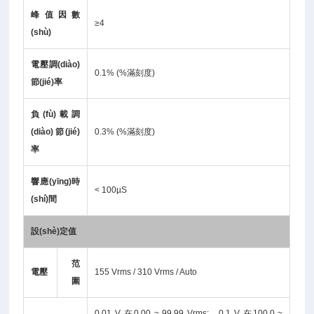
峰值因數
≥4
(shù)
電壓調(diào)
0.1% (%滿刻度)
節(jié)率
負(fù)載調
(diào)節(jié)
0.3% (%滿刻度)
率
響應(yīng)時
< 100µS
(shí)間
設(shè)定值
范
電壓
155 Vrms / 310 Vrms / Auto
圍
0.01 V 在0.00 ~ 99.99 Vrms; 0.1 V 在100.0 ~