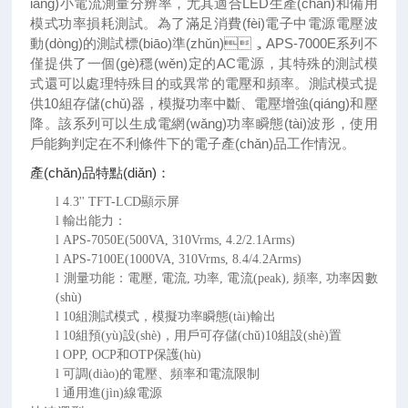
iáng)小電流測量分辨率，尤其適合LED生產(chǎn)和備用
模式功率損耗測試。為了滿足消費(fèi)電子中電源電壓波
動(dòng)的測試標(biāo)準(zhǔn)，APS-7000E系列不
僅提供了一個(gè)穩(wěn)定的AC電源，其特殊的測試模
式還可以處理特殊目的或異常的電壓和頻率。測試模式提
供10組存儲(chǔ)器，模擬功率中斷、電壓增強(qiáng)和壓
降。該系列可以生成電網(wǎng)功率瞬態(tài)波形，使用
戶能夠判定在不利條件下的電子產(chǎn)品工作情況。
產(chǎn)品特點(diǎn)：
l
4.3'' TFT-LCD顯示屏
l
輸出能力：
l
APS-7050E(500VA, 310Vrms, 4.2/2.1Arms)
l
APS-7100E(1000VA, 310Vrms, 8.4/4.2Arms)
l
測量功能：電壓
, 電流, 功率, 電流(peak), 頻率, 功率因數
(shù)
l
10組測試模式，模擬功率瞬態(tài)輸出
l
10組預(yù)設(shè)，用戶可存儲(chǔ)10組設(shè)置
l
OPP, OCP和OTP保護(hù)
l
可調(diào)的電壓、頻率和電流限制
l
通用進(jìn)線電源