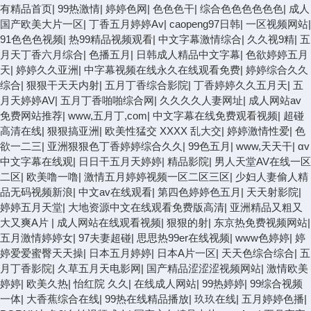
有精品首页
|
99热激情
|
婷婷色网
|
色色色干
|
综合色色色色色色
|
成人
国产欧美大片一区
|
丁香五月婷婷Av
|
caopeng97日韩
|
一区视频网站
|
91色色色视频
|
热99精品视频观看
|
中文字幕激情综合
|
久久视9精
|
五
月天丁香六月综合
|
色播五月
|
日韩成人精品中文字幕
|
色欲婷婷五月
天
|
婷婷久久亚洲
|
中字幕视频在线永久在线观看免费
|
婷婷综合久久
综合
|
狠狠干天天内射
|
五月丁香综合影院
|
丁香婷婷久久五月天
|
五
月天婷婷AV
|
五月丁香啪啪综合网
|
久久久久人妻网址
|
成人网站av
免费网站推荐
|
www,五月丁,com
|
中文字幕在线免费观看视频
|
超碰
高清在线
|
狠狠搞亚洲
|
欧美性猛交 XXXX 乱大交
|
婷婷激情性爱
|
色
欲一二三
|
亚洲狠狠色丁香婷婷综合久久
|
99色五月
|
www,天天干
|
αv
中文字幕在线观
|
日日干五月天婷婷
|
精品影院
|
男人天堂AV在线一区
二区
|
欧美噜一噜
|
激情五月婷婷视频一区二区三区
|
少妇人妻偷人精
品无码视频新浪
|
中文av在线观看
|
第四色婷婷色五月
|
天天射影院
|
婷婷五月天堂
|
大地资源中文在线观看免费版高清
|
亚洲精品又粗又
大又爽A片
|
成人网站在线观看视频
|
狠狠的射
|
东京热免费视频网站
|
五月激情婷婷女
|
97夫妻超碰
|
思思热99er在线视频
|
www色婷婷
|
婷
婷爱爱蜜臀天天操
|
日本五月婷婷
|
日本A片一区
|
天天色综合综合
|
五
月丁香影院
|
久草五月天电影网
|
国产精品涩涩涩视频网站
|
激情欧美
婷婷
|
欧美久热
|
怡红院 久久
|
在线成人网站
|
99热婷婷
|
99综合视频
一体
|
大香蕉综合在线
|
99热在线精品播放
|
玖玖在线
|
五月婷婷色播
|