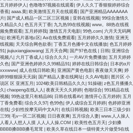
五月婷婷伊人
|
色噜噜97视频在线观看
|
伊人久久丁香狠狠婷婷综合
香蕉
|
aaaa.黄
|
欧美激情五月天在线观看
|
国产亚洲精品AAAAAAA
片
|
国产成人精品一区二区三区视频
|
亚韩在线视频
|
99综合激情久
久精品久久
|
色五月天丁香
|
九九热99在线视频
|
www。88热在线视
频免费观看
|
五月婷婷我
|
激情五月天电影
|
99色.com
|
六月天无码网
址
|
欧洲毛片基地c区
|
Aα在线免费观看
|
五月婷婷久久激情
|
亚洲无
线视频
|
天天综合网色欲香
|
丁香五月色播中文在线播放
|
色五月婷婷
91
|
jiujiuxiangjiaowang
|
五月天合网
|
国产97色在线 | 日韩
|
亚洲综合
视频八
|
六月丁香成人
|
综合久久久
|
一片AV片免费播放
|
五月天婷婷
久色
|
国产亚洲色婷婷久久99精品91
|
婷婷在线日韩综合
|
日本的α片
xxxwww
|
成人在线日韩欧美
|
亚洲国产黄色电影
|
夜夜做天天爽
|
婷
婷99狠狠躁天天躁
|
国产精品人妻在线网址
|
久久AV电影
|
图片区 小
说区 区 亚洲五月
|
1024欧美日韩精品久久久
|
91操碰
|
z色五月播播久
久
|
chaopeng在线人人
|
夜夜天天久久婷婷
|
色啪综合
|
991精品在线
视频
|
99热这里只有精品86
|
日韩在线看AV
|
激情开心五月婷婷
|
五月
丁香免费看
|
综合久久97
|
色99色
|
伊人成综合五月婷婷
|
色婷婷亚洲
在线
|
少妇性按摩无码中文A片
|
在线日韩视频
|
欧美三日本三级少妇
三99
|
毛v一区二区视频
|
日日夜夜爽
|
五月综合人妻
|
www.人人操人
人看人人想人人摸 人人人人操,COM
|
欧美性色五月天
|
少妇搡
BBBB搡BBB搡毛茸茸
|
欧美久草在线日本一级特黄大片做受9在线