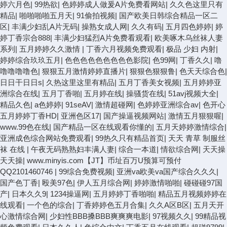
婷六月色
|
99热欲
|
色婷婷成人做爰A片免费看网站
|
久久色这里只有
精品
|
啪啪啪啪五月天
|
91偷拍视频
|
国产欧美日韩综合精品一区二
区
|
丰满少妇乱A片无码
|
操熟女成人网
|
久久有码
|
五月四色婷婷
|
婷
婷丁香宗合888
|
丰满少妇猛烈A片免费看观看
|
欧美啄木乌丝袜人妻
系列
|
五月婷婷久久激情
|
丁香六月视频免费观看
|
极品 少妇 内射
|
婷婷综合玖玖五月
|
色色色色色色色色色影院
|
色99网
|
丁香久久
|
噜
噜噜噜噜色
|
狠狠五月激情婷婷直播片
|
狠狠色狠狠鲁
|
色天天综合色
|
日日干日日s
|
久热这里这里有精品
|
五月丁香美女视频
|
五月婷婷亚
洲综合在线
|
五月丁香啪
|
五月婷在线
|
操骚货在线
|
51avj视频大全
|
精品久色
|
a色婷婷
|
91seAV
|
激情超碰网
|
色婷婷亚洲综合av
|
色开心
五月婷婷丁香HD
|
亚洲色区17
|
国产操逼视频网站
|
激情五月狠狠喔
|
www.99色在线
|
国产精品一区在线观看你懂的
|
五月天婷婷激情综合
|
亚洲成色综合网站免费观看
|
99热久只有精品首页
|
天天 青草 制服丝
袜 在线
|
午夜无码熟熟妇丰满人妻
|
综合一本道
|
情欲综合网
|
天天操
天天操
|
www.minyis.com【JT】币址百万U预算可预付
QQ2101460746
|
99综合免费视频
|
亚洲va欧美va国产综合久久久
|
国产色丁香
|
殴美97色
|
伊人五月综合网
|
婷婷激情啪啪
|
碰碰碰97国
产
|
日本久久9
|
1234操逼网
|
五月婷婷丁香啪啪
|
精品五月视频婷婷在
线观看
|
一个色的综合
|
丁香婷婷色五月合集
|
久久A区B区
|
五月天开
心激情综合网
|
少妇性BBB搡BBB爽爽爽电影
|
97视频久久
|
99精品视