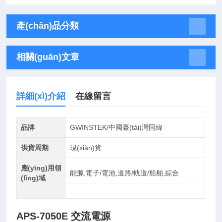
產(chǎn)品分類
相關(guān)文章
詳細(xì)介紹
在線留言
品牌
GWINSTEK/中國臺(tái)灣固緯
供貨周期
現(xiàn)貨
應(yīng)用領
能源,電子/電池,道路/軌道/船舶,綜合
(lǐng)域
APS-7050E 交流電源