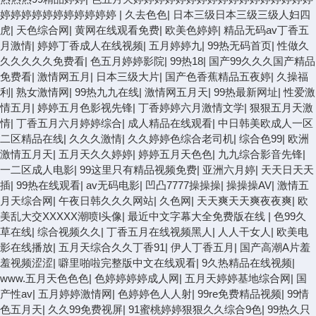
婷婷婷婷婷婷婷婷婷婷婷
|
久去色色
|
日本三级日本三级三级人妇四
虎
|
天色综合网
|
黄网在线观看免费
|
欧美色婷婷
|
精品无码av丁香五
月激情
|
婷婷丁香成人在线视频
|
五月婷婷九
|
99热无码首页
|
性做久
久久久久久免费看
|
色五月婷婷影院
|
99热18
|
国产99久久久国产精品
免费看
|
激情网五月
|
日本三级大片
|
国产色香蕉精品五夜婷
|
久操福
利
|
熟女激情网
|
99热九九在线
|
激情网五月天
|
99热最新网址
|
性爱激
情五月
|
婷婷五月色影视先锋
|
丁香婷婷六月激情文学
|
狠狠五月天激
情
|
丁香五月六月婷婷综合
|
成人精品在线观看
|
中日韩美欧成人一区
二区精品在线
|
久久久激情
|
久久婷婷色综合老司机
|
综合色99
|
欧洲
激情五月天
|
五月天久久婷婷
|
婷婷五月天色色
|
九九综合影音先锋
|
一二区成人电影
|
99这里只有精品视频免费
|
亚洲六月婷
|
天天日天天
插
|
99热在线观看
|
av无码电影
|
凹凸7777操操操
|
操操操AV
|
激情五
月天综合网
|
午夜日韩久久久网站
|
久色网
|
天天爽天天爽夜夜爽
|
欧
美乱大交XXXXX潮喷l头像
|
最近中文字幕大全免费版在线
|
色99久
草在线
|
综合视频久久
|
丁香五月在线视频黑人
|
人人干女人
|
欧美电
影在线播放
|
五月天综合久久丁香91
|
伊人丁香五月
|
国产高潮A片羞
羞视频涩涩
|
噼里啪啦完整版中文在线观看
|
9久热精品在线视频
|
www.五月天色色色
|
色婷婷婷婷成人网
|
五月天婷婷基地综合网
|
国
产性av
|
五月婷婷激情网
|
色婷婷色人人射
|
99re免费精品视频
|
99情
色五月天
|
久久99免费视屏
|
91蜜桃婷婷狠狠久久综合9色
|
99热久只