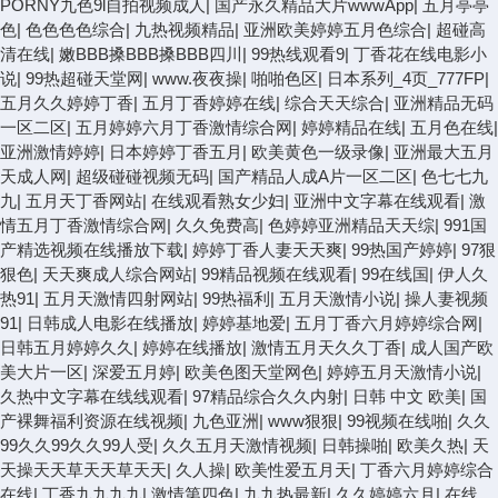
PORNY九色9l自拍视频成人
|
国产永久精品大片wwwApp
|
五月亭亭
色
|
色色色色综合
|
九热视频精品
|
亚洲欧美婷婷五月色综合
|
超碰高
清在线
|
嫩BBB搡BBB搡BBB四川
|
99热线观看9
|
丁香花在线电影小
说
|
99热超碰天堂网
|
www.夜夜操
|
啪啪色区
|
日本系列_4页_777FP
|
五月久久婷婷丁香
|
五月丁香婷婷在线
|
综合天天综合
|
亚洲精品无码
一区二区
|
五月婷婷六月丁香激情综合网
|
婷婷精品在线
|
五月色在线
|
亚洲激情婷婷
|
日本婷婷丁香五月
|
欧美黄色一级录像
|
亚洲最大五月
天成人网
|
超级碰碰视频无码
|
国产精品人成A片一区二区
|
色七七九
九
|
五月天丁香网站
|
在线观看熟女少妇
|
亚洲中文字幕在线观看
|
激
情五月丁香激情综合网
|
久久免费高
|
色婷婷亚洲精品天天综
|
991国
产精选视频在线播放下载
|
婷婷丁香人妻天天爽
|
99热国产婷婷
|
97狠
狠色
|
天天爽成人综合网站
|
99精品视频在线观看
|
99在线国
|
伊人久
热91
|
五月天激情四射网站
|
99热福利
|
五月天激情小说
|
操人妻视频
91
|
日韩成人电影在线播放
|
婷婷基地爱
|
五月丁香六月婷婷综合网
|
日韩五月婷婷久久
|
婷婷在线播放
|
激情五月天久久丁香
|
成人国产欧
美大片一区
|
深爱五月婷
|
欧美色图天堂网色
|
婷婷五月天激情小说
|
久热中文字幕在线线观看
|
97精品综合久久内射
|
日韩 中文 欧美
|
国
产裸舞福利资源在线视频
|
九色亚洲
|
www狠狠
|
99视频在线啪
|
久久
99久久99久久99人受
|
久久五月天激情视频
|
日韩操啪
|
欧美久热
|
天
天操天天草天天草天天
|
久人操
|
欧美性爱五月天
|
丁香六月婷婷综合
在线
|
丁香九九九九
|
激情第四色
|
九九热最新
|
久久婷婷六月
|
在线