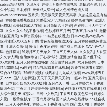
sebiav精品视频
|
久草A片
|
婷婷五月综合在线视频
|
激情綜合網址
|
久
久小说网
|
日本婷婷
|
天天成人综合
|
成人色图情色成人网
www.5b5b5bcom 五月天
|
天天做天天爱天天高潮
|
久热这里这里有精
品
|
婷婷狠狠香蕉综合
|
大香蕉520
|
99精品22
|
婷婷色激情网
|
亚洲无
码猫咪
|
欧美日韩成人在线
|
五月激情六月婷婷
|
色婷婷五月天中文字
幕
|
久久久久久9热不雅视频
|
色欲婷婷五月天
|
丁香五月av在线
|
激情
综合五月天
|
97操资源婷婷
|
99精品在线播放
|
日本va欧美va欧美va
|
亚洲性受XXXX五月丁香
|
黄色短视频在线观看
|
五月婷婷在线免费观
看
|
亚洲久久激情
|
激情丁香淫荡婷婷
|
国产成人在线不卡AV
|
色色无
码
|
色婷操逼
|
91婷婷五月天嫩女
|
丁香五月天人体
|
久久伦乱
|
大香蕉
久久伊人网
|
色偷偷综合
|
开心激情站
|
亚洲激情色色
|
国产乱子轮
XXX农村
|
五月天婷婷在线播放
|
综合激情肏逼网
|
六月色婷婷
|
日本
精品99网站
|
va婷婷
|
精品视频99看在线视频
|
超碰在线观看9
|
99热
综合在线观看
|
79精品视频在线观看,
|
九九成人视频
|
www,婷婷五月
天,com
|
国产人妻操逼
|
天天干天天操天天射
|
一级AV片
|
五月天啪啪
啪
|
日本猛少妇色XXXXX猛叫
|
五月久久丁香
|
五月婷婷六月丁香激
情综合网
|
丁香五月婷婷综合激情哟哟哟
|
色噜噜97视频在线观看
|
成
人综合伍月天
|
狠狠va
|
日韩中文欧美
|
丁香五月欧美色综合
|
婷婷久
久爱
|
一级黄色影片
|
丁香六月激情
|
国产成人av在线播放
|
99综合视
频
|
五月天停停基地
|
婷婷五月丁香高清无码
|
国产成人网
|
丁香婷婷