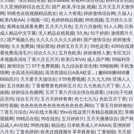
久99国产综合精品免费
|
甈你aaaaa
|
密视AV综合在线
|
婷婷综合色图
|
久久亚洲婷婷综合色五月
|
国产,欧美,学生妹,视频
|
五月天五月天激情
网
|
99黄色在线视频精品熟女
|
依人大香蕉
|
婷婷激情综合网
|
久操人
|
欧美内射AA
|
小视频一区
|
色婷婷精品视频
|
99色视频
|
五月婷久久在
线
|
黄网在线观看免费
|
五月天六月色
|
五月六月激情
|
91人人网
|
日韩
成人精品中文字幕
|
无人精品在线视频
|
9久热
|
91干婷婷
|
激情图片久
久
|
国产视频久色
|
久久久久久久久久婷婷
|
国产激情综合
|
婷婷激情
啪啪
|
久久免费操
|
情欲禁地
|
婷婷五月天天天
|
99色这里
|
4399在线观
看免费高清毛片
|
综合久久久
|
五月色欧美
|
婷婷激情人妻
|
专区无日
本视频高清8
|
丁香六月五月天
|
欧美日本VA
|
成人国产网
|
99福利导
航
|
激情综合丁
|
97干免费视频
|
九九综合影音先锋
|
99啪啪网
|
手机激
情网
|
全高清无码视頻
|
高清资源站日A美A欧亚…
|
嫩BBB搡BBB搡
BBB四川
|
天天爱天天做综合
|
9 99免费视频
|
久久九九99
|
亚洲人人
操
|
五月色欧美
|
丁香蜜臀黄色婷婷五月天
|
九七色色六月丁香
|
人人
操插
|
婷婷综合色播网
|
五月丁香六月综合情在线观看
|
少妇伦子伦精
品无吗
|
综合五月天
|
五月天婷婷青青
|
色七七九九
|
色欲五月丁香
|
日
韩性视频
|
色色色色色色色色色色色色色色,网站
|
丁香五月婷婷偷拍
|
丁香五月综合
|
AV在线大香蕉
|
99re在线这里只有精品视频首页
|
草榴
视频网
|
99精品在线
|
99在线热
|
五月婷婷片
|
五月天播播综合
|
国产精
品成人AV在线
|
99热传媒
|
精品色
|
日本欧美成人片AAAA
|
亚洲婷婷
六月天
|
丁香色婷婷
|
欧美在线视频9
|
草草夜夜操
|
丁香啪啪
|
天天插