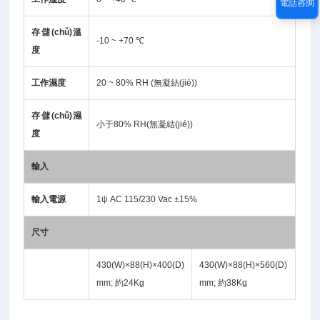
電話咨詢
存儲(chǔ)溫
-10 ~ +70 ℃
度
工作濕度
20 ~ 80% RH (無凝結(jié))
存儲(chǔ)濕
小于80% RH(無凝結(jié))
度
輸入
輸入電源
1ψ AC 115/230 Vac ±15%
尺寸
430(W)×88(H)×400(D)
430(W)×88(H)×560(D)
mm; 約24Kg
mm; 約38Kg