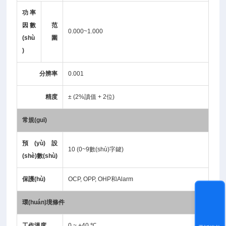
功率
因數
范
0.000~1.000
(shù
圍
)
分辨率
0.001
精度
± (2%讀值 + 2位)
常規(guī)
預(yù)設
10 (0~9數(shù)字鍵)
(shè)數(shù)
保護(hù)
OCP, OPP, OHP和Alarm
環(huán)境條件
工作溫度
0 ~ +40 ℃