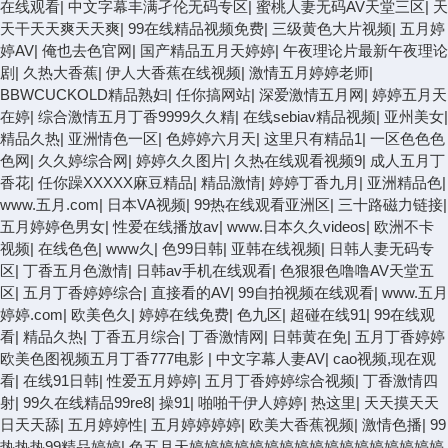
在线观看
|
中文字幕丰满孑伦无码专区
|
蜜桃人妻无码AV天堂三区
|
天
天干天天爽天天爽
|
99在线精品视频免费
|
三级黄色大片视频
|
五月婷
婷AV
|
俺也去色官网
|
国产精品五月天婷婷
|
午夜理论片最新午夜理论
剧
|
久热大香蕉
|
伊人大香蕉在线视频
|
激情五月婷婷老师
|
BBWCUCKOLD精品熟妇
|
任你搞网站
|
深爱激情五月网
|
婷婷五月天
在婷
|
综合激情五月丁香9999久久精
|
在线sebiav精品视频
|
亚州美女
|
精品久热
|
亚洲情色一区
|
色婷婷六月天
|
这里只有精品1
|
一区色色色
色网
|
久久婷综合网
|
婷婷久久图片
|
久热在线观看视频9
|
成人五月丁
香花
|
任你躁XXXXX麻豆精品
|
精品激情
|
婷婷丁香九月
|
亚洲精品色
|
www.五月.com
|
日本VA视频
|
99热在线观看亚洲区
|
三十路磁力链接
|
五月婷婷色男女
|
性爱在线播放av
|
www.日本久久videos
|
欧洲不卡
视频
|
在线色色
|
www久
|
色99日韩
|
亚韩在线视频
|
日韩人妻无码专
区
|
丁香五月色激情
|
日韩av手机在线观看
|
色狠狠色噜噜AV天堂五
区
|
五月丁香婷婷综合
|
直接看的AV
|
99自拍视频在线观看
|
www.五月
婷婷.com
|
欧美色久
|
婷婷在线免费
|
色九区
|
超碰在线91
|
99在线观
看
|
精品久热
|
丁香五月综合
|
丁香激情网
|
日韩黄在免
|
五月丁香婷婷
欧美色图视频五月丁香777电影
|
中文字幕人妻AV
|
cao视频,现在观
看
|
在线91日韩
|
性爱五月婷婷
|
五月丁香婷婷综合视频
|
丁香激情四
射
|
99久在线精品99re8
|
操91
|
啪啪干伊人婷婷
|
热这里
|
天天摸天天
日天天舔
|
五月婷婷性
|
五月婷婷婷婷
|
欧美大香蕉视频
|
激情色播
|
99
热热热99精品婷婷
|
色五月天婷婷婷婷婷婷婷婷婷婷婷婷婷婷婷婷婷