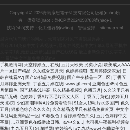
Copyright © 2026青島康思電子科技有限公司版權(quán)所
有
備案號(hào)：魯ICP備2024093783號(hào)-1
技術(shù)支持：
化工儀器網(wǎng)
管理登錄
sitemap.xml
感谢您访问我们的网站，您可能还对以下资源感兴趣：
最近2019免费中文字幕视频三,最近在线更新中文字幕3,最近手机中
文字幕1页,最新亚洲精品国自产在线观看,最近更新免费中文字幕大
全,最近中文字幕免费高清mv
手机激情网
|
天堂婷婷五月在线
|
五月天欧美 另类小说
|
欧美成人AAA
片一区国产精品
|
久久综合五月天
|
色婷婷狠狠
|
五月婷婷深深爱
|
日
韩在线看AV
|
国产99精品免费视频
|
国产午夜精品一区二区
|
丁香五
月婷婷亚洲天堂
|
丁香五月婷在线
|
www.操.com
|
亚洲色图45p
|
色五
月第四色
|
国产精品91抖高
|
玖久精品视频9
|
色播五月
|
久久这里只有
精品无码
|
色婷婷丁香A片区毛片区女人区
|
丁香五月黄色
|
婷婷五月
天,影院
|
少妇高潮呻吟A片免费看软件
|
91女人18毛片水多国产
|
色久
五月
|
狠狠色综合久久久久
|
久久精品这里只有精品免费首页
|
中文字
幕乱码亚洲精品一区
|
91狠狠色丁香婷婷综合久久
|
五月色婷婷中文
字幕
|
…亚洲黄色在线播放日韩、av中文a…
|
老司机午夜福利视频金
瓶梅
|
九九五月天
|
91啪啪网
|
婷婷综合
|
a九九热www
|
色呦呦美女
|