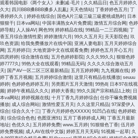
观看韩国电影《两个女人》未删减-毛片
|
久久精品日
|
色五月婷婷久
久大
|
四川BBB搡BBB搡多人乱亂
|
天天色情站
|
丁香婷婷色五月
|
丁
香婷婷久久
|
婷婷在线综合
|
国色A片三級三級三級蜜桃成熟时
|
日本
狠狠干
|
日本va网站
|
中国丰满熟女A片免费观
|
激情五月综合网
|
色婷
婷导航
|
人人操AV
|
网色99
|
婷婷精品在线
|
99精品一二三四视频
|
丁
香五月综合激情性爱
|
婷婷激情六月
|
99久久五月天
|
天天影院色
|
玖
玖色资源
|
给我免费播放片在线中国
|
亚洲人妻电影
|
五月天婷婷综合
网
|
五月婷婷日
|
大地资源中文在线观看免费
|
婷婷色五月开心五月
|
四房婷婷
|
综合激情在线
|
五月色婷婷影院
|
久久久99久久
|
狠狠色婷
婷7777久
|
99热大全在线观看
|
99精品无码
|
久久久久综合激动五月
天
|
国产AV一区二区三区最新精品
|
五月五婷婷网
|
九九视频在线
|
婷
婷丁香五月视频
|
五月婷婷综合激情
|
这里只有精品在线播放
|
seuuu
婷婷
|
色婷婷色婷婷五月
|
另类图片五月天激情
|
99热8
|
日本97在线视
频
|
婷婷午夜精品久久久
|
婷婷大香蕉
|
99久久国产宗和精品1上映
|
日
本va网站
|
婷婷视频在线
|
十月丁香九月婷婷综合
|
任你干嘛免费视频
播放
|
成人综合网站
|
激情性爱五月天
|
久久这里只精品
|
97深爱伊人
综合
|
综合久久十三
|
丁香六月婷婷色XXXXX
|
91凹凸在线
|
色婷婷欧
美
|
综合综合色色
|
色图亚洲91
|
五月丁香婷婷成人网
|
丁香五月最新
地址
|
色优久久
|
五月婷婷免费
|
www.五月婷
|
91狠狠色丁香
|
伍月婷
婷免费视频
|
成人AV在线中文版
|
婷婷五月天无码
|
91视频一起草
|
久