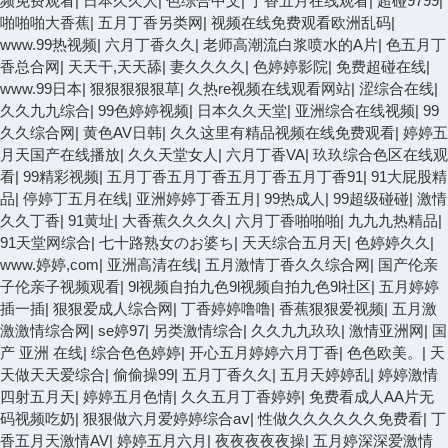
频免费观看
|
日本久久人
|
色综合中文
|
丁香五月在线观看
|
超碰9799
|
啪啪啪大香蕉
|
五月丁香另类网
|
视频在线免费观看欧洲乱码
|
www.99热视频
|
六月丁香久久
|
老师高潮流白浆喷水的A片
|
色五月丁
香总合网
|
天天干,天天舔
|
妻久久久久
|
色婷婷影院
|
免费超碰在线
|
www.99日本
|
狠狠狠狠狠草
|
久热re视频在线观看网站
|
涩综合在线
|
久久九九综合
|
99色婷婷视频
|
日本久久天堂
|
亚洲综合在线视频
|
99
久久综合网
|
黄色AV日韩
|
久久这里有精品视频在线免费观看
|
婷婷五
月天国产在线播放
|
久久天堂女人
|
六月丁香VA
|
玖玖综合色区在线观
看
|
99精彩视频
|
五月丁香五月丁香五月丁香五月丁香91
|
91大屁股精
品
|
停婷丁五月在线
|
亚洲婷婷丁香五月
|
99热成人
|
99超级碰碰
|
激情
久久丁香
|
91黄址
|
大香蕉久久久久
|
六月丁香啪啪啪
|
九九九热精品
|
91天堂网综合
|
七十路熟女のお婆ち
|
天天综合五月天
|
色婷婷久久
|
www.婷婷,com
|
亚洲高清在线
|
五月激情丁香久久综合网
|
国产伦亲
子伦亲子视频观看
|
9l视频自拍九色9l视频自拍九色9l社区
|
五月婷婷
插一插
|
狠狠爱成人综合网
|
丁香婷婷噜噜
|
香蕉狠狠爱视频
|
五月激
激激情综合网
|
se婷97
|
另类激情综合
|
久久九九玖玖
|
激情亚洲网
|
国
产 亚洲 在线
|
综合色色婷婷
|
开心五月婷婷六月丁香
|
色色欧美。
|
天
天做天天爱综合
|
偷偷操99
|
五月丁香久久
|
五月天婷婷乱
|
婷婷激情
四射五月天
|
婷婷五月色情
|
久久五月丁香婷婷
|
免费看成人AA片无
码视频吃奶
|
狠狠做六月爱婷婷综合aⅴ
|
性做久久久久久久免费看
|
丁
香五月天激情AV
|
婷婷五月六月
|
夜夜夜夜夜操
|
五月婷深深爱激情