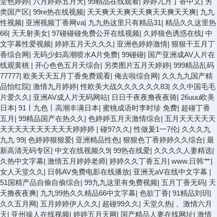
堂色婷婷
|
六月婷婷五月天
|
99精品在线观看
|
婷婷九月丁香中文
|
另
类国产区
|
99re热在线视频
|
天天爽天天爽天天爽天天爽天天爽
|
九九
性视频
|
亚洲视频丁香网va
|
九九热这里只有精品31
|
精品久久这里热
66
|
天天射美女
|
97碰碰碰免费公开在线视频
|
久婷狼色诱惑在线
|
中
文字幕性爱视频
|
婷婷五月天久久久
|
亚洲色婷婷激情
|
狠狠干五月丁
香综合网
|
无码少妇高潮喷水A片免费
|
99碰碰
|
国产亚洲成AV人片在
线观黄桃
|
开心色色五月天综合
|
另类图片五月天婷婷
|
999精品乱码
77777
|
欧美天天五月丁香免费观看
|
俺去啦综合网
|
久久九九国产精
品怡红院
|
激情九月婷婷
|
性欧美大战久久久久久久83
|
久久中国毛毛
片爱久久
|
亚洲AV成人片无码网站
|
日日干夜夜撸夜夜骑
|
26uuu欧美
日本
|
91丨九色丨高潮丰满日本
|
蜜桃成语时李时珍 免费
|
超碰丁香
五月
|
99精品国产在热久久
|
色婷婷五月天激情综合
|
五月天天天天天
天天天天天天天天天天婷婷婷
|
碰97久久
|
性做爰1一7伦
|
久久久九
九九 99
|
色婷婷狠狠爱
|
亚洲精品性色
|
狠狠色丁香婷婷久久综合
|
最
新高清无码专区
|
中文在线视频久9
|
99热在线爱
|
久久久久人妻精选
|
久热中文字幕
|
激情五月婷婷老师
|
婷婷久久丁香五月
|
www.日韩艹
|
女人天堂久久
|
日韩AV免费电影在线播放
|
亚洲无aV在线中文字幕
|
51国精产品自偷自偷综合
|
99九九这里有免费视频
|
五月丁香无码
|
天
天撸夜夜爽
|
九九99热久久精品66中文字幕
|
色欲丁香
|
91精品刘玥
|
久久五月网
|
五月婷婷伊人久久
|
超碰99久久
|
天堂久热
|
、激情六月
天
|
亚州操人在线视频
|
婷婷五月天网
|
国产精品人妻在线网址
|
激情