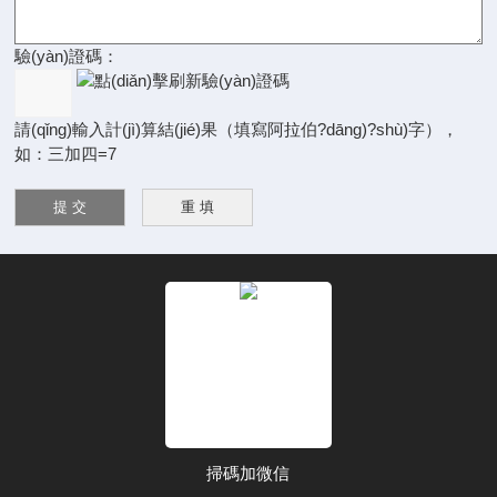
驗(yàn)證碼：
請(qǐng)輸入計(jì)算結(jié)果（填寫阿拉伯?dāng)?shù)字），
如：三加四=7
掃碼加微信